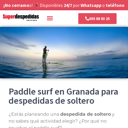
¡No cerramo
s!
Disponibles
24/7
por
Whatsapp
o
teléfono
655 88 03 25
Paddle surf en Granada para
despedidas de soltero
¿Estás planeando una
despedida de soltero
y
no sabes qué actividad elegir? ¿Por qué no
pruebas el paddle surf?