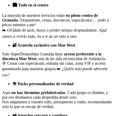
🏙️
Todo en el centro
La mayoría de nuestros servicios están
en pleno centro de
Granada
. Alojamiento, cenas, discotecas, espectáculos… ¡todo a
pocos minutos a pie!
➡️
Olvídate de taxis, buses o perder tiempo desplazándote. Aquí
vienes a vivirlo todo, no a ir de un sitio a otro.
🔐
Acuerdo exclusivo con Mae West
Solo SuperDespedidas Granada tiene
acceso preferente a la
discoteca Mae West
, una de las más reconocidas de Andalucía.
🥂 Cenas con espectáculo, entrada sin colas, zona VIP y acceso
garantizado para nuestros grupos.➡️
¿Quién más puede ofrecerte
eso?
🎯
Packs personalizados de verdad
Aquí
no hay fórmulas prefabricadas
. Cada grupo es distinto, y
por eso diseñamos cada despedida desde cero.
Nos adaptamos a vuestro rollo, presupuesto y estilo, recomendando
solo lo que os encaje de verdad.
📲
Atención cercana y continua