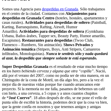
Somos una Agencia para
despedidas en Granada
. Sólo trabajamos
en el centro de la ciudad. Contamos con
Alojamientos para
despedidas en Granada Centro
(hoteles, hostales, apartamentos y
casas rurales).
Actividades para despedidas de soltero
(Paintball,
Karting, Barranquismo, Rafting, Airsoft, Humor
Amarillo).
Actividades para despedidas de soltera
(Gymkhana
Urbana, Baños árabes, Tupper sex, Beauty Party, Humor amarillo,
Escapismo).
Restaurantes para despedidas
(Twoo Club,
Flamenco – Rumbero, Sin animación).
Shows Privados y
Animación temática
(Stripers, Boys, Anti Stripers, Camareros
infiltrados, Monologuistas).
Nunca te sentirás sólo y nada quedará
al azar, la despedida que siempre soñaste te está esperando.
Super Despedidas Granada
es el resultado de estar mucho tiempo
en los
bares bebiendo cerveza y alguna que otra “copilla”
. Nació,
allá por el verano del 2007, como no podía ser de otra manera, en un
Chiringuito de la costa de Motril, un día algo feo, pero a la vez el
mejor día de nuestras vidas porque fue cuando arrancamos este
proyecto. Si la memoria no me falla, pasamos de bebernos un café
con hielo, a una cerveza, a 5 copas y a unos cuantos chupitos
de
“José Cuervo”
. 18 años después de ello, se me pone el vello de
punta sólo de escribir la historia, podemos decir que la cosa va bien,
que la gente confía en nosotros y que tenemos amigos y amigas