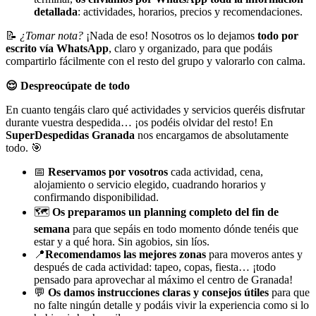
detallada
: actividades, horarios, precios y recomendaciones.
📝
¿Tomar nota?
¡Nada de eso! Nosotros os lo dejamos
todo por
escrito vía WhatsApp
, claro y organizado, para que podáis
compartirlo fácilmente con el resto del grupo y valorarlo con calma.
😌
Despreocúpate de todo
En cuanto tengáis claro qué actividades y servicios queréis disfrutar
durante vuestra despedida… ¡os podéis olvidar del resto! En
SuperDespedidas Granada
nos encargamos de absolutamente
todo. 🎯
📅
Reservamos por vosotros
cada actividad, cena,
alojamiento o servicio elegido, cuadrando horarios y
confirmando disponibilidad.
🗺️
Os preparamos un planning completo del fin de
semana
para que sepáis en todo momento dónde tenéis que
estar y a qué hora. Sin agobios, sin líos.
📍
Recomendamos las mejores zonas
para moveros antes y
después de cada actividad: tapeo, copas, fiesta… ¡todo
pensado para aprovechar al máximo el centro de Granada!
💬
Os damos instrucciones claras y consejos útiles
para que
no falte ningún detalle y podáis vivir la experiencia como si lo