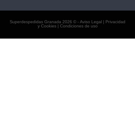
Superdespedidas Granada 2026 © -
Aviso Legal
|
Privacidad
y Cookies
|
Condiciones de uso