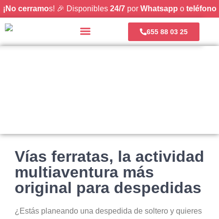
¡No cerramo
s! 🎉 Disponibles
24/7
por
Whatsapp
o
teléfono
655 88 03 25
PACKS Y OFERTAS
SOBRE NOSOTROS
Vías ferratas, la actividad
multiaventura más
original para despedidas
¿Estás planeando una despedida de soltero y quieres