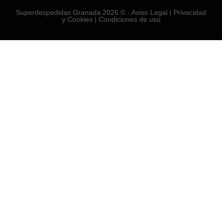
Superdespedidas Granada 2026 © -
Aviso Legal
|
Privacidad
y Cookies
|
Condiciones de uso