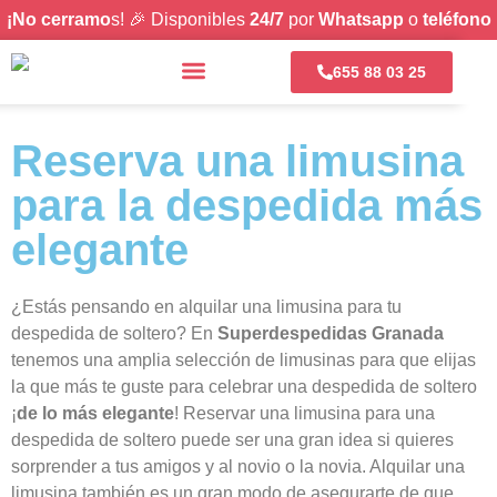
¡No cerramo
s! 🎉 Disponibles
24/7
por
Whatsapp
o
teléfono
655 88 03 25
PACKS Y OFERTAS
SOBRE NOSOTROS
Reserva una limusina
para la despedida más
elegante
¿Estás pensando en alquilar una limusina para tu
despedida de soltero? En
Superdespedidas Granada
tenemos una amplia selección de limusinas para que elijas
la que más te guste para celebrar una despedida de soltero
¡
de lo más elegante
! Reservar una limusina para una
despedida de soltero puede ser una gran idea si quieres
sorprender a tus amigos y al novio o la novia. Alquilar una
limusina también es un gran modo de asegurarte de que